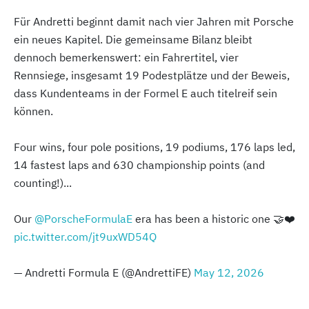
Für Andretti beginnt damit nach vier Jahren mit Porsche
ein neues Kapitel. Die gemeinsame Bilanz bleibt
dennoch bemerkenswert: ein Fahrertitel, vier
Rennsiege, insgesamt 19 Podestplätze und der Beweis,
dass Kundenteams in der Formel E auch titelreif sein
können.
Four wins, four pole positions, 19 podiums, 176 laps led,
14 fastest laps and 630 championship points (and
counting!)...
Our
@PorscheFormulaE
era has been a historic one 🤝❤️
pic.twitter.com/jt9uxWD54Q
— Andretti Formula E (@AndrettiFE)
May 12, 2026