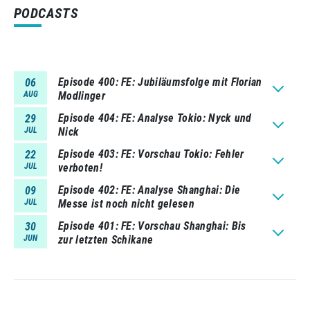
PODCASTS
Episode 400
FE: Jubiläumsfolge mit Florian
06
AUG
Modlinger
Episode 404
FE: Analyse Tokio: Nyck und
29
JUL
Nick
Episode 403
FE: Vorschau Tokio: Fehler
22
JUL
verboten!
Episode 402
FE: Analyse Shanghai: Die
09
JUL
Messe ist noch nicht gelesen
Episode 401
FE: Vorschau Shanghai: Bis
30
JUN
zur letzten Schikane