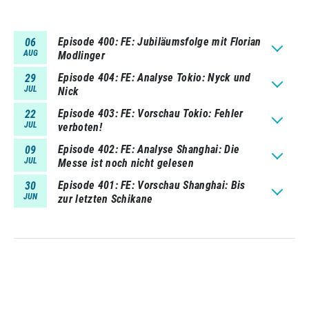
Episode 400
FE: Jubiläumsfolge mit Florian
06
AUG
Modlinger
Episode 404
FE: Analyse Tokio: Nyck und
29
JUL
Nick
Episode 403
FE: Vorschau Tokio: Fehler
22
JUL
verboten!
Episode 402
FE: Analyse Shanghai: Die
09
JUL
Messe ist noch nicht gelesen
Episode 401
FE: Vorschau Shanghai: Bis
30
JUN
zur letzten Schikane