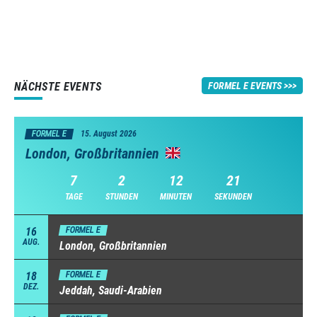
NÄCHSTE EVENTS
FORMEL E EVENTS
FORMEL E
15. August 2026
London, Großbritannien
7
2
12
20
TAGE
STUNDEN
MINUTEN
SEKUNDEN
16
FORMEL E
AUG.
London, Großbritannien
18
FORMEL E
DEZ.
Jeddah, Saudi-Arabien