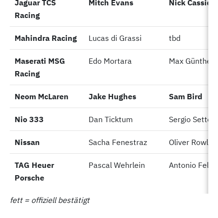
Jaguar TCS
Jaguar TCS
Mitch Evans
Nick Cassidy
Racing
Racing
Mahindra Racing
Mahindra Racing
Lucas di Grassi
tbd
Maserati MSG
Maserati MSG
Edo Mortara
Max Günther
Racing
Racing
Neom McLaren
Neom McLaren
Jake Hughes
Sam Bird
Nio 333
Nio 333
Dan Ticktum
Sergio Sette
Nissan
Nissan
Sacha Fenestraz
Oliver Rowlan
TAG Heuer
TAG Heuer
Pascal Wehrlein
Antonio Felix
Porsche
Porsche
fett = offiziell bestätigt