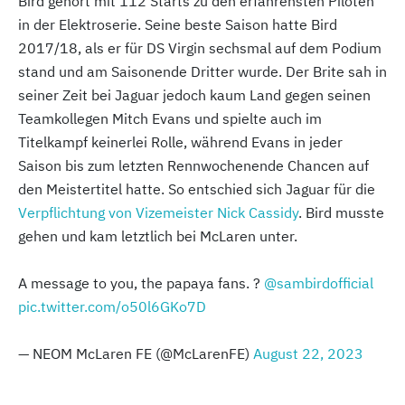
Bird gehört mit 112 Starts zu den erfahrensten Piloten
in der Elektroserie. Seine beste Saison hatte Bird
2017/18, als er für DS Virgin sechsmal auf dem Podium
stand und am Saisonende Dritter wurde. Der Brite sah in
seiner Zeit bei Jaguar jedoch kaum Land gegen seinen
Teamkollegen Mitch Evans und spielte auch im
Titelkampf keinerlei Rolle, während Evans in jeder
Saison bis zum letzten Rennwochenende Chancen auf
den Meistertitel hatte. So entschied sich Jaguar für die
Verpflichtung von Vizemeister Nick Cassidy
. Bird musste
gehen und kam letztlich bei McLaren unter.
A message to you, the papaya fans. ?
@sambirdofficial
pic.twitter.com/o50l6GKo7D
— NEOM McLaren FE (@McLarenFE)
August 22, 2023