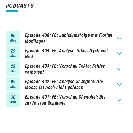
PODCASTS
Episode 400
FE: Jubiläumsfolge mit Florian
06
AUG
Modlinger
Episode 404
FE: Analyse Tokio: Nyck und
29
JUL
Nick
Episode 403
FE: Vorschau Tokio: Fehler
22
JUL
verboten!
Episode 402
FE: Analyse Shanghai: Die
09
JUL
Messe ist noch nicht gelesen
Episode 401
FE: Vorschau Shanghai: Bis
30
JUN
zur letzten Schikane