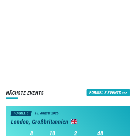
NÄCHSTE EVENTS
FORMEL E EVENTS
FORMEL E
15. August 2026
London, Großbritannien
8
10
2
47