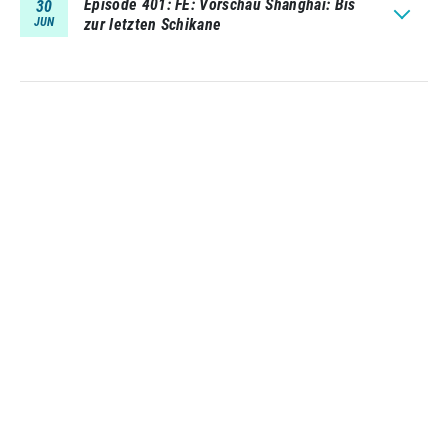
Episode 401
FE: Vorschau Shanghai: Bis
30
JUN
zur letzten Schikane