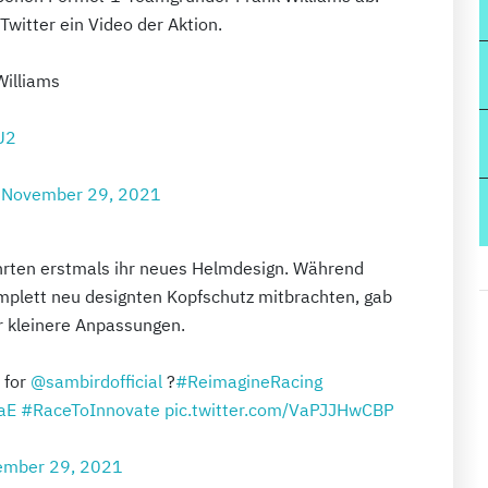
Twitter ein Video der Aktion.
Williams
U2
)
November 29, 2021
ahrten erstmals ihr neues Helmdesign. Während
omplett neu designten Kopfschutz mitbrachten, gab
r kleinere Anpassungen.
 for
@sambirdofficial
?
#ReimagineRacing
aE
#RaceToInnovate
pic.twitter.com/VaPJJHwCBP
ember 29, 2021