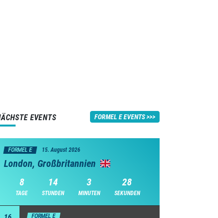
NÄCHSTE EVENTS
FORMEL E EVENTS
FORMEL E
15. August 2026
London, Großbritannien
8
14
3
27
TAGE
STUNDEN
MINUTEN
SEKUNDEN
16
FORMEL E