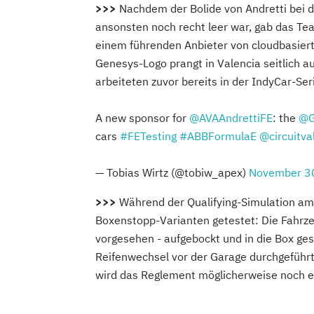
>>>
Nachdem der Bolide von Andretti bei 
ansonsten noch recht leer war, gab das T
einem führenden Anbieter von cloudbasier
Genesys-Logo prangt in Valencia seitlich a
arbeiteten zuvor bereits in der IndyCar-S
A new sponsor for
@AVAAndrettiFE
: the
@G
cars
#FETesting
#ABBFormulaE
@circuitva
— Tobias Wirtz (@tobiw_apex)
November 3
>>>
Während der Qualifying-Simulation a
Boxenstopp-Varianten getestet: Die Fahrze
vorgesehen - aufgebockt und in die Box ge
Reifenwechsel vor der Garage durchgeführ
wird das Reglement möglicherweise noch e