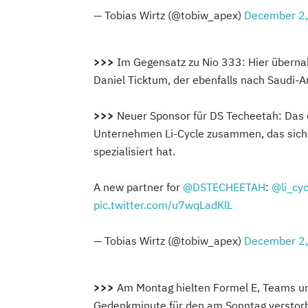
— Tobias Wirtz (@tobiw_apex)
December 2
>>>
Im Gegensatz zu Nio 333: Hier überna
Daniel Ticktum, der ebenfalls nach Saudi-A
>>>
Neuer Sponsor für DS Techeetah: Das 
Unternehmen
Li-Cycle
zusammen, das sich 
spezialisiert hat.
A new partner for
@DSTECHEETAH
:
@li_cyc
pic.twitter.com/u7wqLadKlL
— Tobias Wirtz (@tobiw_apex)
December 2
>>>
Am Montag hielten Formel E, Teams u
Gedenkminute für den am Sonntag verstor