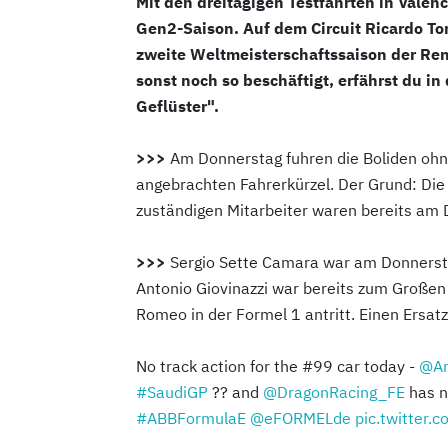
Mit den dreitägigen Testfahrten in Valenc
Gen2-Saison. Auf dem Circuit Ricardo To
zweite Weltmeisterschaftssaison der Ren
sonst noch so beschäftigt, erfährst du i
Geflüster".
>>>
Am Donnerstag fuhren die Boliden oh
angebrachten Fahrerkürzel. Der Grund: Di
zuständigen Mitarbeiter waren bereits am 
>>>
Sergio Sette Camara war am Donnersta
Antonio Giovinazzi war bereits zum Großen 
Romeo in der Formel 1 antritt. Einen Ersat
No track action for the #99 car today -
@An
#SaudiGP
?? and
@DragonRacing_FE
has n
#ABBFormulaE
@eFORMELde
pic.twitter.