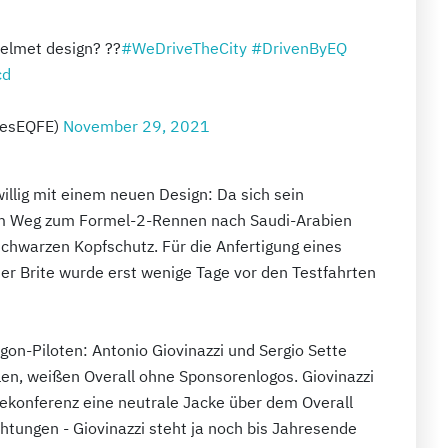
elmet design? ??
#WeDriveTheCity
#DrivenByEQ
cd
desEQFE)
November 29, 2021
willig mit einem neuen Design: Da sich sein
dem Weg zum Formel-2-Rennen nach Saudi-Arabien
schwarzen Kopfschutz. Für die Anfertigung eines
er Brite wurde erst wenige Tage vor den Testfahrten
on-Piloten: Antonio Giovinazzi und Sergio Sette
len, weißen Overall ohne Sponsorenlogos. Giovinazzi
sekonferenz eine neutrale Jacke über dem Overall
chtungen - Giovinazzi steht ja noch bis Jahresende