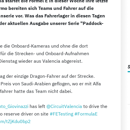
ia startet die Formel E in dieser Woche ihre letzte
rmo bereiten sich Teams und Fahrer auf die
nserie vor. Was das Fahrerlager in diesen Tagen
n der aktuellen Ausgabe unserer Serie "Paddock-
ne die Onboard-Kameras und ohne die dort
e für die Strecken- und Onboard-Aufnahmen
Dienstag wieder aus Valencia abgereist.
g der einzige Dragon-Fahrer auf der Strecke.
Preis von Saudi-Arabien geflogen, wo er mit Alfa
zfahrer hatte das Team nicht dabei.
to_Giovinazzi
has left
@CircuitValencia
to drive the
o reserve driver on site
#FETesting
#FormulaE
com/tZjKdu0bp2