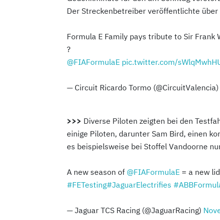
Der Streckenbetreiber veröffentlichte über 
Formula E Family pays tribute to Sir Frank 
?
@FIAFormulaE
⁩
pic.twitter.com/sWlqMwhH
— Circuit Ricardo Tormo (@CircuitValencia
>>>
Diverse Piloten zeigten bei den Testf
einige Piloten, darunter Sam Bird, einen k
es beispielsweise bei Stoffel Vandoorne nu
A new season of
@FIAFormulaE
= a new lid
#FETesting
#JaguarElectrifies
#ABBFormul
— Jaguar TCS Racing (@JaguarRacing)
Nov