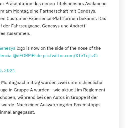
der Präsentation des neuen Titelsponsors Avalanche
eam am Montag eine Partnerschaft mit Genesys,
ten Customer-Experience-Plattformen bekannt. Das
uf der Fahrzeugnase. Genesys und Andretti
eries zusammen.
enesys
logo is now on the side of the nose of the
lencia
@eFORMELde
pic.twitter.com/XTe1cjLzCi
0, 2021
m Montagnachmittag wurden zwei unterschiedliche
uge in Gruppe A wurden - wie aktuell im Reglement
schoben, während bei den Autos in Gruppe B der
t wurde. Nach einer Auswertung der Boxenstopps
inmal angepasst.