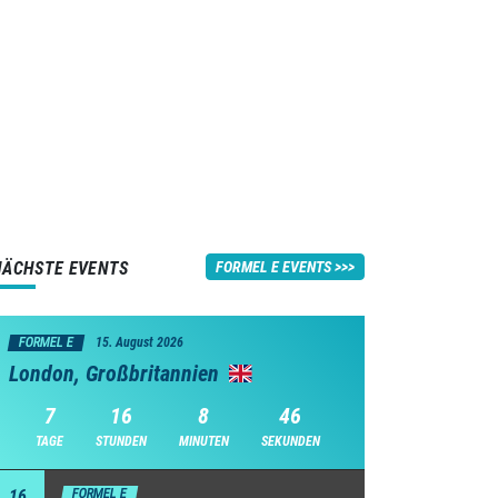
NÄCHSTE EVENTS
FORMEL E EVENTS
FORMEL E
15. August 2026
London, Großbritannien
7
16
8
45
TAGE
STUNDEN
MINUTEN
SEKUNDEN
16
FORMEL E