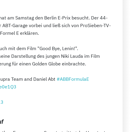
 hat am Samstag den Berlin E-Prix besucht. Der 44-
r ABT-Garage vorbei und ließ sich von ProSieben-TV-
Formel E erklären.
uch mit dem Film "Good Bye, Lenin!".
seine Darstellung des jungen Niki Lauda im Film
erung für einen Golden Globe einbrachte.
 Cupra Team and Daniel Abt
#ABBFormulaE
Te0e1Q3
23
uf