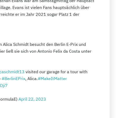
 Nathan Evans war am Samstagmittag der Hauptact
lage. Evans ist vielen Fans hauptsächlich über
reichte er im Jahr 2021 sogar Platz 1 der
n Alica Schmidt besucht den Berlin E-Prix und
er ließ sie sich von Antonio Felix da Costa unter
icaschmidt13
visited our garage for a tour with
e
#BerlinEPrix
, Alica.
#MakeItMatter
Dji7
FormulaE)
April 22, 2023