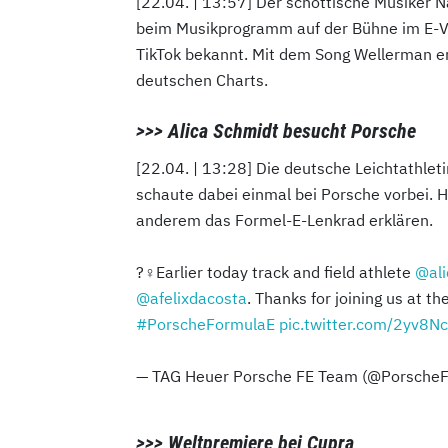
[22.04. | 13:57] Der schottische Musiker
beim Musikprogramm auf der Bühne im E-Vil
TikTok bekannt. Mit dem Song Wellerman er
deutschen Charts.
>>> Alica Schmidt besucht Porsche
[22.04. | 13:28] Die deutsche Leichtathleti
schaute dabei einmal bei Porsche vorbei. Hi
anderem das Formel-E-Lenkrad erklären.
?‍♀️Earlier today track and field athlete
@al
@afelixdacosta
. Thanks for joining us at th
#PorscheFormulaE
pic.twitter.com/2yv8Nc
— TAG Heuer Porsche FE Team (@Porsche
>>> Weltpremiere bei Cupra