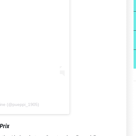
Heine (@pueppi_1905)
Prix