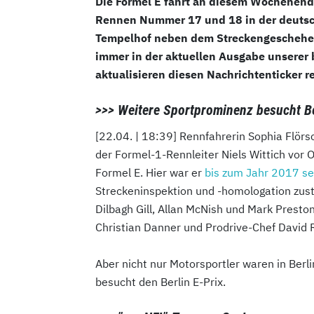
Die Formel E fährt an diesem Wochenende 
Rennen Nummer 17 und 18 in der deutsch
Tempelhof neben dem Streckengeschehen 
immer in der aktuellen Ausgabe unserer 
aktualisieren diesen Nachrichtenticker
>>> Weitere Sportprominenz besucht Be
[22.04. | 18:39] Rennfahrerin Sophia Flör
der Formel-1-Rennleiter Niels Wittich vor 
Formel E. Hier war er
bis zum Jahr 2017 se
Streckeninspektion und -homologation zus
Dilbagh Gill, Allan McNish und Mark Presto
Christian Danner und Prodrive-Chef David 
Aber nicht nur Motorsportler waren in Berli
besucht den Berlin E-Prix.