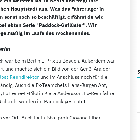
ein weiteres Mal in Berlin und trägt ihre
en Hauptstadt aus. Was das Fahrerlager in
sonst noch so beschäftigt, erfährst du wie
beliebten Serie "Paddock-Geflüster". Wir
 regelmäßig im Laufe des Wochenendes.
rlin
sch war beim Berlin E-Prix zu Besuch. Außerdem war
Ort und machte sich ein Bild von der Gen3-Ära der
lbst Renndirektor
und im Anschluss noch für die
tändig. Auch die Ex-Teamchefs Hans-Jürgen Abt,
n, Extreme-E-Pilotin Klara Andersson, Ex-Rennfahrer
Richards wurden im Paddock gesichtet.
n vor Ort: Auch Ex-Fußballprofi Giovane Elber