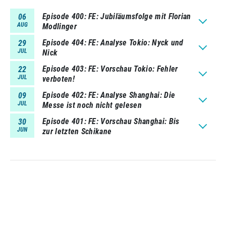
Episode 400
FE: Jubiläumsfolge mit Florian
06
AUG
Modlinger
Episode 404
FE: Analyse Tokio: Nyck und
29
JUL
Nick
Episode 403
FE: Vorschau Tokio: Fehler
22
JUL
verboten!
Episode 402
FE: Analyse Shanghai: Die
09
JUL
Messe ist noch nicht gelesen
Episode 401
FE: Vorschau Shanghai: Bis
30
JUN
zur letzten Schikane