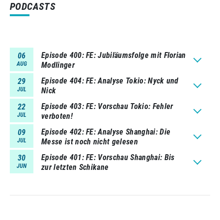
PODCASTS
Episode 400
FE: Jubiläumsfolge mit Florian
06
AUG
Modlinger
Episode 404
FE: Analyse Tokio: Nyck und
29
JUL
Nick
Episode 403
FE: Vorschau Tokio: Fehler
22
JUL
verboten!
Episode 402
FE: Analyse Shanghai: Die
09
JUL
Messe ist noch nicht gelesen
Episode 401
FE: Vorschau Shanghai: Bis
30
JUN
zur letzten Schikane