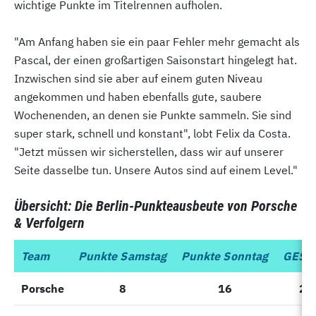
wichtige Punkte im Titelrennen aufholen.
"Am Anfang haben sie ein paar Fehler mehr gemacht als
Pascal, der einen großartigen Saisonstart hingelegt hat.
Inzwischen sind sie aber auf einem guten Niveau
angekommen und haben ebenfalls gute, saubere
Wochenenden, an denen sie Punkte sammeln. Sie sind
super stark, schnell und konstant", lobt Felix da Costa.
"Jetzt müssen wir sicherstellen, dass wir auf unserer
Seite dasselbe tun. Unsere Autos sind auf einem Level."
Übersicht: Die Berlin-Punkteausbeute von Porsche
& Verfolgern
Team
Team
Punkte Samstag
Punkte Sonntag
GESA
Porsche
Porsche
8
16
24