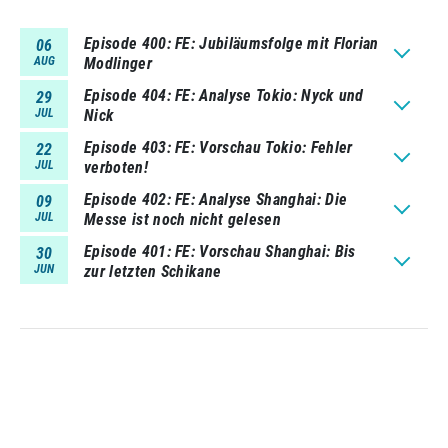
Episode 400
FE: Jubiläumsfolge mit Florian
06
AUG
Modlinger
Episode 404
FE: Analyse Tokio: Nyck und
29
JUL
Nick
Episode 403
FE: Vorschau Tokio: Fehler
22
JUL
verboten!
Episode 402
FE: Analyse Shanghai: Die
09
JUL
Messe ist noch nicht gelesen
Episode 401
FE: Vorschau Shanghai: Bis
30
JUN
zur letzten Schikane