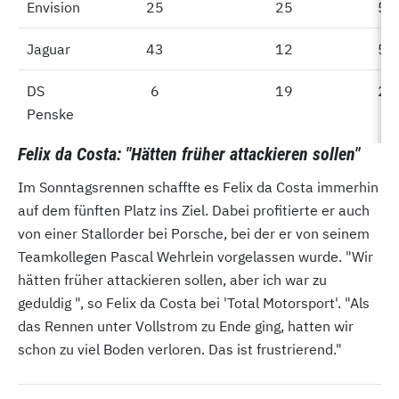
Envision
Envision
25
25
50
Jaguar
Jaguar
43
12
55
DS
DS
6
19
25
Penske
Penske
Felix da Costa: "Hätten früher attackieren sollen"
Im Sonntagsrennen schaffte es Felix da Costa immerhin
auf dem fünften Platz ins Ziel. Dabei profitierte er auch
von einer Stallorder bei Porsche, bei der er von seinem
Teamkollegen Pascal Wehrlein vorgelassen wurde. "Wir
hätten früher attackieren sollen, aber ich war zu
geduldig ", so Felix da Costa bei 'Total Motorsport'. "Als
das Rennen unter Vollstrom zu Ende ging, hatten wir
schon zu viel Boden verloren. Das ist frustrierend."