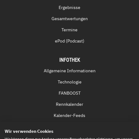
Ergebnisse
Gesamtwertungen
Termine
ePod (Podcast)
INFOTHEK
Allgemeine Informationen
Technologie
FANBOOST
Rennkalender
Kalender-Feeds
Fernsehen & Streaming
Wir verwenden Cookies
Eintrittskarten
Wir können diese zur Analyse unserer Besucherdaten platzieren, um unsere