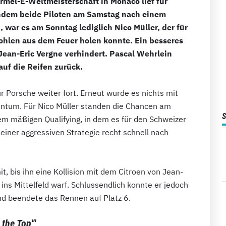
el-E-Weltmeisterschaft in Monaco lief für
hdem beide Piloten am Samstag nach einem
war es am Sonntag lediglich Nico Müller, der für
ohlen aus dem Feuer holen konnte. Ein besseres
Jean-Eric Vergne verhindert. Pascal Wehrlein
auf die Reifen zurück.
 Porsche weiter fort. Erneut wurde es nichts mit
ntum. Für Nico Müller standen die Chancen am
em mäßigen Qualifying, in dem es für den Schweizer
k einer aggressiven Strategie recht schnell nach
 bis ihn eine Kollision mit dem Citroen von Jean-
ins Mittelfeld warf. Schlussendlich konnte er jedoch
und beendete das Rennen auf Platz 6.
 the Top'"