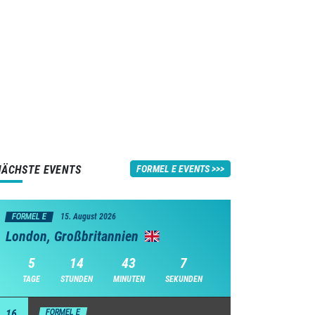
NÄCHSTE EVENTS
FORMEL E EVENTS
FORMEL E
15. August 2026
London, Großbritannien
5
14
43
6
TAGE
STUNDEN
MINUTEN
SEKUNDEN
16
FORMEL E