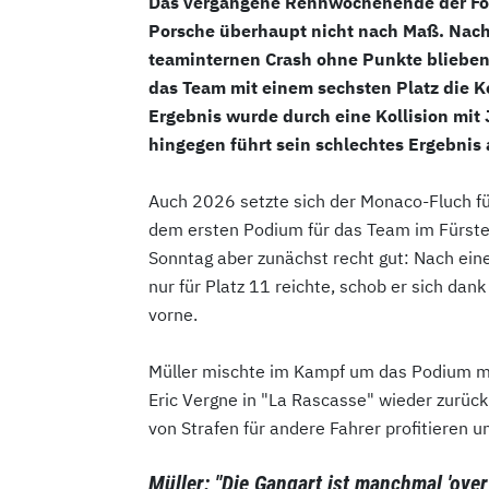
Das vergangene Rennwochenende der Form
Porsche überhaupt nicht nach Maß. Nac
teaminternen Crash ohne Punkte blieben, 
das Team mit einem sechsten Platz die K
Ergebnis wurde durch eine Kollision mit 
hingegen führt sein schlechtes Ergebnis 
Auch 2026 setzte sich der Monaco-Fluch für
dem ersten Podium für das Team im Fürste
Sonntag aber zunächst recht gut: Nach ein
nur für Platz 11 reichte, schob er sich dan
vorne.
Müller mischte im Kampf um das Podium mit,
Eric Vergne in "La Rascasse" wieder zurück 
von Strafen für andere Fahrer profitieren 
Müller: "Die Gangart ist manchmal 'over