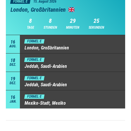
FORMEL E
15. August 2026
London, Großbritannien
8
8
29
24
TAGE
STUNDEN
MINUTEN
SEKUNDEN
16
FORMEL E
AUG.
London, Großbritannien
18
FORMEL E
DEZ.
Jeddah, Saudi-Arabien
19
FORMEL E
DEZ.
Jeddah, Saudi-Arabien
16
FORMEL E
JAN.
Mexiko-Stadt, Mexiko