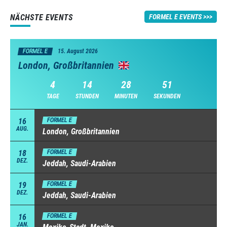
NÄCHSTE EVENTS
FORMEL E EVENTS
FORMEL E
15. August 2026
London, Großbritannien
4
14
28
50
TAGE
STUNDEN
MINUTEN
SEKUNDEN
16
FORMEL E
AUG.
London, Großbritannien
18
FORMEL E
DEZ.
Jeddah, Saudi-Arabien
19
FORMEL E
DEZ.
Jeddah, Saudi-Arabien
16
FORMEL E
JAN.