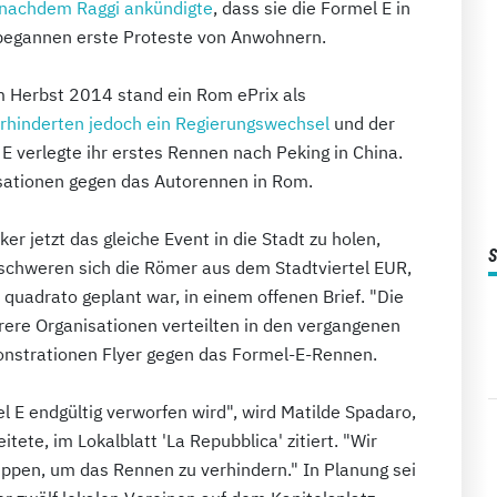
nachdem Raggi ankündigte
, dass sie die Formel E in
 begannen erste Proteste von Anwohnern.
m Herbst 2014 stand ein Rom ePrix als
rhinderten jedoch ein Regierungswechsel
und der
E verlegte ihr erstes Rennen nach Peking in China.
isationen gegen das Autorennen in Rom.
er jetzt das gleiche Event in die Stadt zu holen,
eschweren sich die Römer aus dem Stadtviertel EUR,
uadrato geplant war, in einem offenen Brief. "Die
ere Organisationen verteilten in den vergangenen
nstrationen Flyer gegen das Formel-E-Rennen.
el E endgültig verworfen wird", wird Matilde Spadaro,
tete, im Lokalblatt 'La Repubblica' zitiert. "Wir
uppen, um das Rennen zu verhindern." In Planung sei