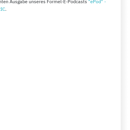
 achten Ausgabe unseres Formel-E-Podcasts
"ePod" -
RIC
.