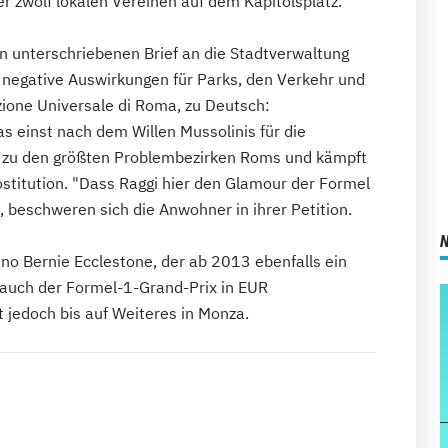
 zwölf lokalen Vereinen auf dem Kapitolsplatz.
 unterschriebenen Brief an die Stadtverwaltung
er negative Auswirkungen für Parks, den Verkehr und
zione Universale di Roma, zu Deutsch:
as einst nach dem Willen Mussolinis für die
t zu den größten Problembezirken Roms und kämpft
stitution. "Dass Raggi hier den Glamour der Formel
, beschweren sich die Anwohner in ihrer Petition.
o Bernie Ecclestone, der ab 2013 ebenfalls ein
e auch der Formel-1-Grand-Prix in EUR
t jedoch bis auf Weiteres in Monza.