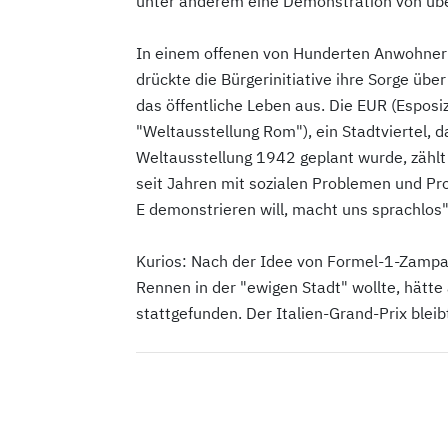
unter anderem eine Demonstration von über
In einem offenen von Hunderten Anwohnern
drückte die Bürgerinitiative ihre Sorge üb
das öffentliche Leben aus. Die EUR (Esposi
"Weltausstellung Rom"), ein Stadtviertel, d
Weltausstellung 1942 geplant wurde, zähl
seit Jahren mit sozialen Problemen und Pro
E demonstrieren will, macht uns sprachlos"
Kurios: Nach der Idee von Formel-1-Zampan
Rennen in der "ewigen Stadt" wollte, hätt
stattgefunden. Der Italien-Grand-Prix bleib