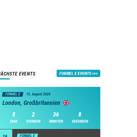
NÄCHSTE EVENTS
FORMEL E EVENTS
FORMEL E
15. August 2026
London, Großbritannien
8
2
36
8
TAGE
STUNDEN
MINUTEN
SEKUNDEN
16
FORMEL E