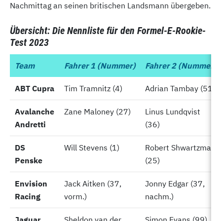
Nachmittag an seinen britischen Landsmann übergeben.
Übersicht: Die Nennliste für den Formel-E-Rookie-
Test 2023
Team
Team
Fahrer 1 (Nummer)
Fahrer 2 (Nummer)
ABT Cupra
ABT Cupra
Tim Tramnitz (4)
Adrian Tambay (51)
Avalanche
Avalanche
Zane Maloney (27)
Linus Lundqvist
Andretti
Andretti
(36)
DS
DS
Will Stevens (1)
Robert Shwartzman
Penske
Penske
(25)
Envision
Envision
Jack Aitken (37,
Jonny Edgar (37,
Racing
Racing
vorm.)
nachm.)
Jaguar
Jaguar
Sheldon van der
Simon Evans (99)