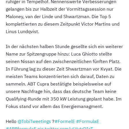
ruhiger in Tempelhof. Nennenswerte Verbesserungen
gelangen bis zur Halbzeit der Vormittagssession nur
Maloney, van der Linde und Shwartzman. Die Top 5
komplettierten zu diesem Zeitpunkt Victor Martins und
Linus Lundqvist.
In der nächsten halben Stunde gesellte sich ein weiterer
Name zur Spitzengruppe hinzu: Luca Ghiotto stellte
seinen Nissan auf den zwischenzeitlichen fünften Platz.
In Führung lag zu dieser Zeit Shwartzman vor Kvyat. Die
meisten Teams konzentrierten sich darauf, Daten zu
sammeln. ABT Cupra bestätigte beispielsweise auf
unsere Nachfrage hin, dass das deutsche Team keine
Qualifying-Runde mit 350 kW Leistung geplant habe. Im
Fokus stand vor allem das Energiemanagment.
Hello
@TobiTweetings
?
#FormelE
#FormulaE
#ABBformulaE
pic.twitter.com/yLVvtrDIeT