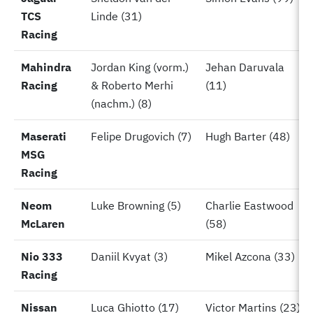
TCS
TCS
Linde (31)
Racing
Racing
Mahindra
Mahindra
Jordan King (vorm.)
Jehan Daruvala
Racing
Racing
& Roberto Merhi
(11)
(nachm.) (8)
Maserati
Maserati
Felipe Drugovich (7)
Hugh Barter (48)
MSG
MSG
Racing
Racing
Neom
Neom
Luke Browning (5)
Charlie Eastwood
McLaren
McLaren
(58)
Nio 333
Nio 333
Daniil Kvyat (3)
Mikel Azcona (33)
Racing
Racing
Nissan
Nissan
Luca Ghiotto (17)
Victor Martins (23)