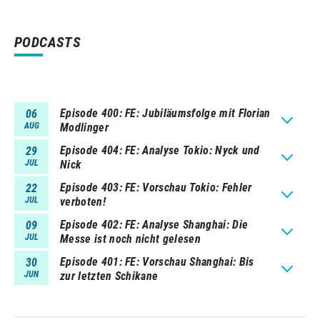
PODCASTS
Episode 400
FE: Jubiläumsfolge mit Florian
06
AUG
Modlinger
Episode 404
FE: Analyse Tokio: Nyck und
29
JUL
Nick
Episode 403
FE: Vorschau Tokio: Fehler
22
JUL
verboten!
Episode 402
FE: Analyse Shanghai: Die
09
JUL
Messe ist noch nicht gelesen
Episode 401
FE: Vorschau Shanghai: Bis
30
JUN
zur letzten Schikane