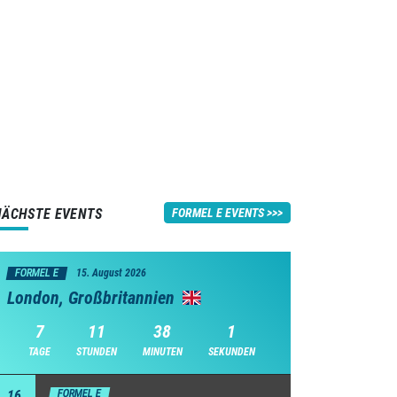
NÄCHSTE EVENTS
FORMEL E EVENTS
FORMEL E
15. August 2026
London, Großbritannien
7
11
38
0
TAGE
STUNDEN
MINUTEN
SEKUNDEN
16
FORMEL E