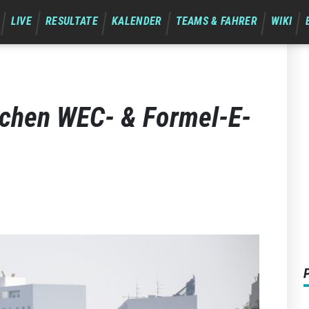
LIVE
RESULTATE
KALENDER
TEAMS & FAHRER
WIKI
schen WEC- & Formel-E-