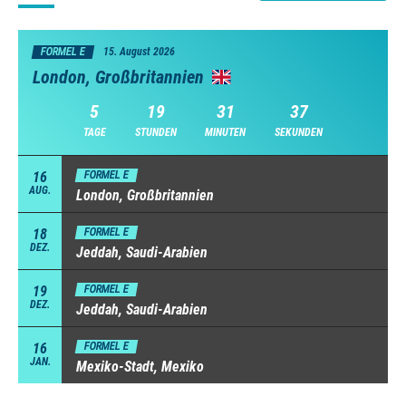
FORMEL E
15. August 2026
London, Großbritannien
5
19
31
37
TAGE
STUNDEN
MINUTEN
SEKUNDEN
16
FORMEL E
AUG.
London, Großbritannien
18
FORMEL E
DEZ.
Jeddah, Saudi-Arabien
19
FORMEL E
DEZ.
Jeddah, Saudi-Arabien
16
FORMEL E
JAN.
Mexiko-Stadt, Mexiko