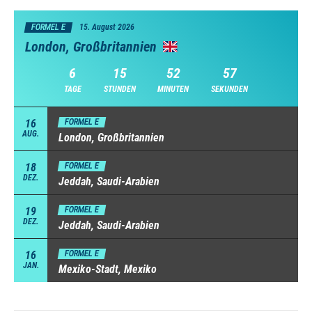
FORMEL E
15. August 2026
London, Großbritannien
6
15
52
56
TAGE
STUNDEN
MINUTEN
SEKUNDEN
16
FORMEL E
AUG.
London, Großbritannien
18
FORMEL E
DEZ.
Jeddah, Saudi-Arabien
19
FORMEL E
DEZ.
Jeddah, Saudi-Arabien
16
FORMEL E
JAN.
Mexiko-Stadt, Mexiko