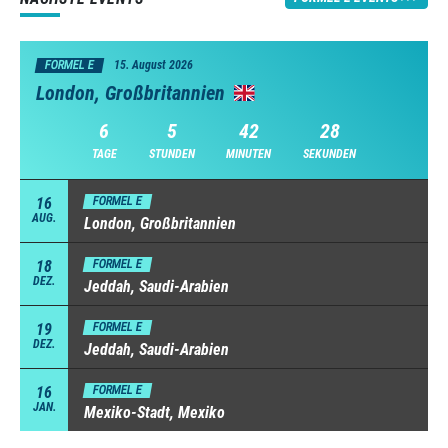
FORMEL E
15. August 2026
London, Großbritannien
6
5
42
27
TAGE
STUNDEN
MINUTEN
SEKUNDEN
16
FORMEL E
AUG.
London, Großbritannien
18
FORMEL E
DEZ.
Jeddah, Saudi-Arabien
19
FORMEL E
DEZ.
Jeddah, Saudi-Arabien
16
FORMEL E
JAN.
Mexiko-Stadt, Mexiko