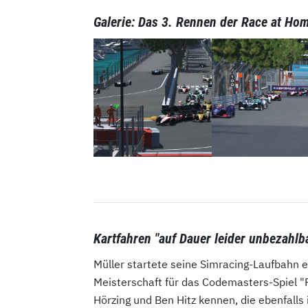
Galerie: Das 3. Rennen der Race at Ho
Kartfahren "auf Dauer leider unbezahlb
Müller startete seine Simracing-Laufbahn ers
Meisterschaft für das Codemasters-Spiel "
Hörzing und Ben Hitz kennen, die ebenfalls