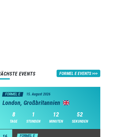
NÄCHSTE EVENTS
FORMEL E EVENTS
FORMEL E
15. August 2026
London, Großbritannien
8
1
12
51
TAGE
STUNDEN
MINUTEN
SEKUNDEN
16
FORMEL E