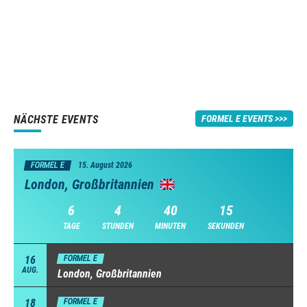
NÄCHSTE EVENTS
FORMEL E EVENTS
FORMEL E
15. August 2026
London, Großbritannien
6
4
40
14
TAGE
STUNDEN
MINUTEN
SEKUNDEN
16
FORMEL E
AUG.
London, Großbritannien
18
FORMEL E