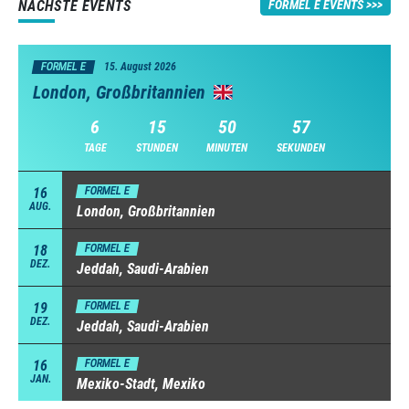
NÄCHSTE EVENTS
FORMEL E EVENTS
FORMEL E
15. August 2026
London, Großbritannien
6
15
50
56
TAGE
STUNDEN
MINUTEN
SEKUNDEN
16
FORMEL E
AUG.
London, Großbritannien
18
FORMEL E
DEZ.
Jeddah, Saudi-Arabien
19
FORMEL E
DEZ.
Jeddah, Saudi-Arabien
16
FORMEL E
JAN.
Mexiko-Stadt, Mexiko