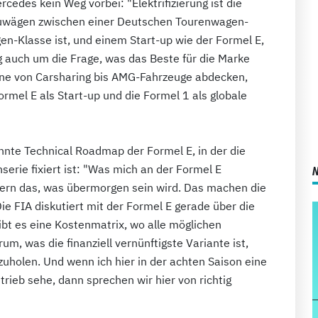
rcedes kein Weg vorbei: "Elektrifizierung ist die
bzuwägen zwischen einer Deutschen Tourenwagen-
en-Klasse ist, und einem Start-up wie der Formel E,
ng auch um die Frage, was das Beste für die Marke
nne von Carsharing bis AMG-Fahrzeuge abdecken,
rmel E als Start-up und die Formel 1 als globale
annte Technical Roadmap der Formel E, in der die
erie fixiert ist: "Was mich an der Formel E
ondern das, was übermorgen sein wird. Das machen die
Die FIA diskutiert mit der Formel E gerade über die
bt es eine Kostenmatrix, wo alle möglichen
um, was die finanziell vernünftigste Variante ist,
holen. Und wenn ich hier in der achten Saison eine
rieb sehe, dann sprechen wir hier von richtig