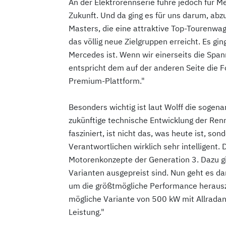
An der Elektrorennserie führe jedoch für Me
Zukunft. Und da ging es für uns darum, a
Masters, die eine attraktive Top-Tourenwag
das völlig neue Zielgruppen erreicht. Es gi
Mercedes ist. Wenn wir einerseits die Spa
entspricht dem auf der anderen Seite die Fo
Premium-Plattform."
Besonders wichtig ist laut Wolff die sogen
zukünftige technische Entwicklung der Renns
fasziniert, ist nicht das, was heute ist, s
Verantwortlichen wirklich sehr intelligent. 
Motorenkonzepte der Generation 3. Dazu gi
Varianten ausgepreist sind. Nun geht es dar
um die größtmögliche Performance herauszu
mögliche Variante von 500 kW mit Allradant
Leistung."