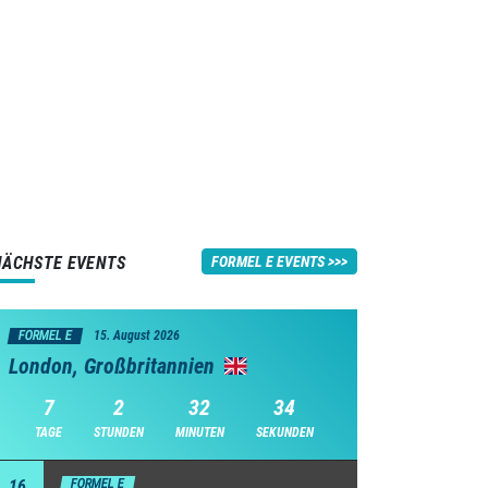
NÄCHSTE EVENTS
FORMEL E EVENTS
FORMEL E
15. August 2026
London, Großbritannien
7
2
32
33
TAGE
STUNDEN
MINUTEN
SEKUNDEN
16
FORMEL E