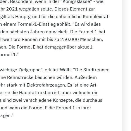
den. Besonders, wenn in der "Königsklasse" - wie
hr 2021 wegfallen sollte. Dieses Element zur
ilt als Hauptgrund für die unheimliche Komplexität
on einem Formel-1-Einstieg abhält. "Es wird alles
 den nächsten Jahren entwickelt. Die Formel 1 hat
eltweit pro Rennen mit bis zu 250.000 Menschen,
sehen. Die Formel E hat demgegenüber aktuell
Formel 1."
wichtige Zielgruppe", erklärt Wolff. "Die Stadtrennen
e eine Rennstrecke besuchen würden. Außerdem
hr stark mit Elektrofahrzeugen. Es ist eine Art
 se die Hauptattraktion ist, aber vielmehr ein
Es sind zwei verschiedene Konzepte, die durchaus
nd wann die Formel E die Formel 1 in ihrer
sagen."