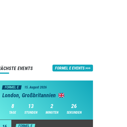
NÄCHSTE EVENTS
FORMEL E EVENTS
FORMEL E
15. August 2026
London, Großbritannien
8
13
2
25
TAGE
STUNDEN
MINUTEN
SEKUNDEN
16
FORMEL E