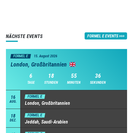
NÄCHSTE EVENTS
FORMEL E EVENTS
FORMEL E
15. August 2026
London, Großbritannien
6
18
55
35
TAGE
STUNDEN
MINUTEN
SEKUNDEN
16
FORMEL E
AUG.
London, Großbritannien
18
FORMEL E
DEZ.
Jeddah, Saudi-Arabien