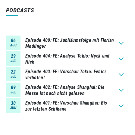
PODCASTS
Episode 400
FE: Jubiläumsfolge mit Florian
06
AUG
Modlinger
Episode 404
FE: Analyse Tokio: Nyck und
29
JUL
Nick
Episode 403
FE: Vorschau Tokio: Fehler
22
JUL
verboten!
Episode 402
FE: Analyse Shanghai: Die
09
JUL
Messe ist noch nicht gelesen
Episode 401
FE: Vorschau Shanghai: Bis
30
JUN
zur letzten Schikane