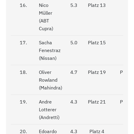
16.
16.
Nico
5.3
Platz 13
DNF
Müller
(ABT
Cupra)
17.
17.
Sacha
5.0
Platz 15
DNF
Fenestraz
(Nissan)
18.
18.
Oliver
4.7
Platz 19
Platz 
Rowland
(Mahindra)
19.
19.
Andre
4.3
Platz 21
Platz 
Lotterer
(Andretti)
20.
20.
Edoardo
4.3
Platz 4
DNF