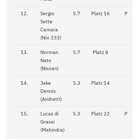
12.
12.
Sergio
5.7
Platz 16
Platz 
Sette
Camara
(Nio 333)
13.
13.
Norman
5.7
Platz 8
DNF
Nato
(Nissan)
14.
14.
Jake
5.3
Platz 14
DNF
Dennis
(Andretti)
15.
15.
Lucas di
5.3
Platz 22
Platz 
Grassi
(Mahindra)