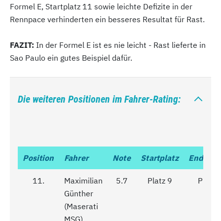
Formel E, Startplatz 11 sowie leichte Defizite in der
Rennpace verhinderten ein besseres Resultat für Rast.
FAZIT:
In der Formel E ist es nie leicht - Rast lieferte in
Sao Paulo ein gutes Beispiel dafür.
Die weiteren Positionen im Fahrer-Rating:
Position
Position
Fahrer
Note
Startplatz
Enderge
11.
11.
Maximilian
5.7
Platz 9
Platz 
Günther
(Maserati
MSG)