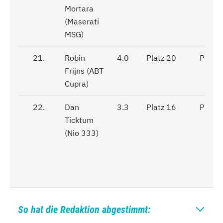
Mortara
(Maserati
MSG)
21.
21.
Robin
4.0
Platz 20
Platz 
Frijns (ABT
Cupra)
22.
22.
Dan
3.3
Platz 16
Platz 
Ticktum
(Nio 333)
So hat die Redaktion abgestimmt: