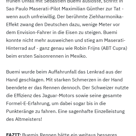
frühen Unfall mit Sebastien Buemi auslöste, schritt in
Sao Paulo Maserati-Pilot Maximilian Günther zur Tat -
wenn auch unfreiwillig. Der berühmte Ziehharmonika-
Effekt zwang den Deutschen dazu, wenige Meter vor
dem Envision-Fahrer in die Eisen zu steigen. Buemi
konnte nicht mehr ausweichen und stieg am Maserati-
Hinterrad auf - ganz genau wie Robin Frijns (ABT Cupra)
beim ersten Saisonrennen in Mexiko.
Buemi wurde beim Auffahrunfall das Lenkrad aus der
Hand geschlagen. Mit starken Schmerzen in der Hand
beendete er das Rennen dennoch. Der Schweizer nutzte
die Effizienz des Jaguar-Motors sowie seine gesamte
Formel-E-Erfahrung, um dabei sogar bis in die
Punkteränge zu fahren. Eine sagenhafte Einzelleistung
des Altmeisters!
FAZIT:
Buemis Rennen hätte ein weitaus besseres