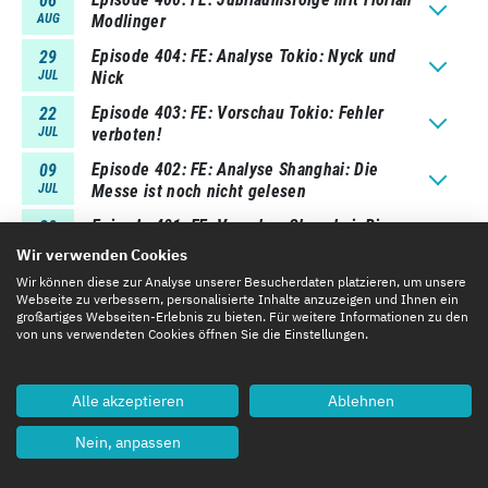
06
AUG
Modlinger
Episode 404
FE: Analyse Tokio: Nyck und
29
JUL
Nick
Episode 403
FE: Vorschau Tokio: Fehler
22
JUL
verboten!
Episode 402
FE: Analyse Shanghai: Die
09
JUL
Messe ist noch nicht gelesen
Episode 401
FE: Vorschau Shanghai: Bis
30
JUN
zur letzten Schikane
Wir verwenden Cookies
Wir können diese zur Analyse unserer Besucherdaten platzieren, um unsere
Webseite zu verbessern, personalisierte Inhalte anzuzeigen und Ihnen ein
großartiges Webseiten-Erlebnis zu bieten. Für weitere Informationen zu den
von uns verwendeten Cookies öffnen Sie die Einstellungen.
Alle akzeptieren
Ablehnen
Nein, anpassen