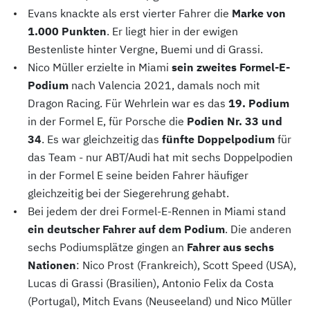
Evans knackte als erst vierter Fahrer die
Marke von
1.000 Punkten
. Er liegt hier in der ewigen
Bestenliste hinter Vergne, Buemi und di Grassi.
Nico Müller erzielte in Miami
sein zweites Formel-E-
Podium
nach Valencia 2021, damals noch mit
Dragon Racing. Für Wehrlein war es das
19. Podium
in der Formel E, für Porsche die
Podien Nr. 33 und
34
. Es war gleichzeitig das
fünfte Doppelpodium
für
das Team - nur ABT/Audi hat mit sechs Doppelpodien
in der Formel E seine beiden Fahrer häufiger
gleichzeitig bei der Siegerehrung gehabt.
Bei jedem der drei Formel-E-Rennen in Miami stand
ein deutscher Fahrer auf dem Podium
. Die anderen
sechs Podiumsplätze gingen an
Fahrer aus sechs
Nationen
: Nico Prost (Frankreich), Scott Speed (USA),
Lucas di Grassi (Brasilien), Antonio Felix da Costa
(Portugal), Mitch Evans (Neuseeland) und Nico Müller