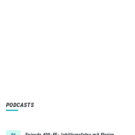
PODCASTS
Episode 400
FE: Jubiläumsfolge mit Florian