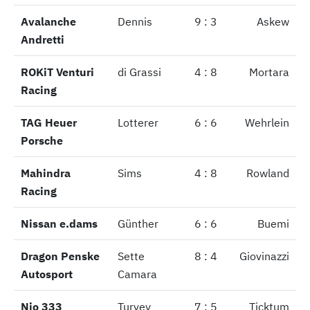
Avalanche
Avalanche
Dennis
9 : 3
Askew
Andretti
Andretti
ROKiT Venturi
ROKiT Venturi
di Grassi
4 : 8
Mortara
Racing
Racing
TAG Heuer
TAG Heuer
Lotterer
6 : 6
Wehrlein
Porsche
Porsche
Mahindra
Mahindra
Sims
4 : 8
Rowland
Racing
Racing
Nissan e.dams
Nissan e.dams
Günther
6 : 6
Buemi
Dragon Penske
Dragon Penske
Sette
8 : 4
Giovinazzi
Autosport
Autosport
Camara
Nio 333
Nio 333
Turvey
7 : 5
Ticktum