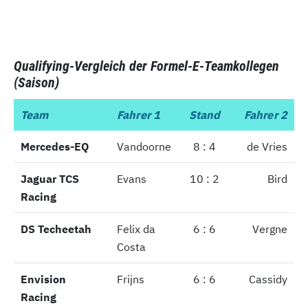
Qualifying-Vergleich der Formel-E-Teamkollegen
(Saison)
Team
Team
Fahrer 1
Stand
Fahrer 2
Mercedes-EQ
Mercedes-EQ
Vandoorne
8 : 4
de Vries
Jaguar TCS
Jaguar TCS
Evans
10 : 2
Bird
Racing
Racing
DS Techeetah
DS Techeetah
Felix da
6 : 6
Vergne
Costa
Envision
Envision
Frijns
6 : 6
Cassidy
Racing
Racing