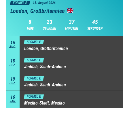
FORMEL E
15. August 2026
London, Großbritannien
8
23
37
43
TAGE
STUNDEN
MINUTEN
SEKUNDEN
16
FORMEL E
AUG.
London, Großbritannien
18
FORMEL E
DEZ.
Jeddah, Saudi-Arabien
19
FORMEL E
DEZ.
Jeddah, Saudi-Arabien
16
FORMEL E
JAN.
Mexiko-Stadt, Mexiko