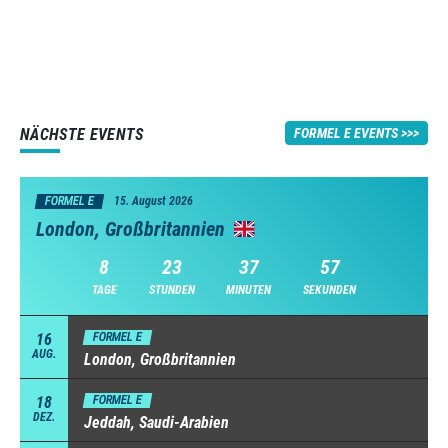
NÄCHSTE EVENTS
FORMEL E EVENTS
FORMEL E
15. August 2026
London, Großbritannien
8
23
37
56
TAGE
STUNDEN
MINUTEN
SEKUNDEN
16
FORMEL E
AUG.
London, Großbritannien
18
FORMEL E
DEZ.
Jeddah, Saudi-Arabien