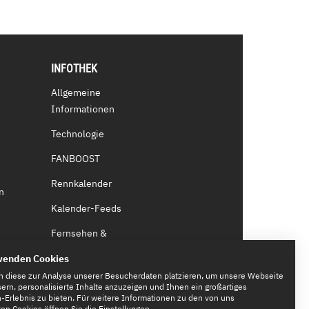
INFOTHEK
Allgemeine
Informationen
Technologie
FANBOOST
Rennkalender
n
Kalender-Feeds
Fernsehen &
Streaming
wenden Cookies
Eintrittskarten
n diese zur Analyse unserer Besucherdaten platzieren, um unsere Webseite
ern, personalisierte Inhalte anzuzeigen und Ihnen ein großartiges
Erlebnis zu bieten. Für weitere Informationen zu den von uns
n Cookies öffnen Sie die Einstellungen.