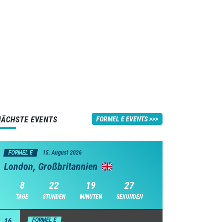
NÄCHSTE EVENTS
FORMEL E EVENTS
FORMEL E
15. August 2026
London, Großbritannien
8
22
19
27
TAGE
STUNDEN
MINUTEN
SEKUNDEN
16
FORMEL E