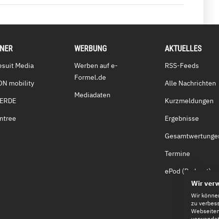
TNER
WERBUNG
AKTUELLES
esuit Media
Werben auf e-
RSS-Feeds
Formel.de
ON mobility
Alle Nachrichten
Mediadaten
VERDE
Kurzmeldungen
ntree
Ergebnisse
Gesamtwertunge
Termine
ePod (Podcast)
Wir ver
Wir könne
zu verbess
Webseiten-
verwendete