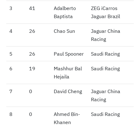
3
3
41
Adalberto
ZEG iCarros
Baptista
Jaguar Brazil
4
4
26
Chao Sun
Jaguar China
Racing
5
5
26
Paul Spooner
Saudi Racing
6
6
19
Mashhur Bal
Saudi Racing
Hejaila
7
7
0
David Cheng
Jaguar China
Racing
8
8
0
Ahmed Bin-
Saudi Racing
Khanen