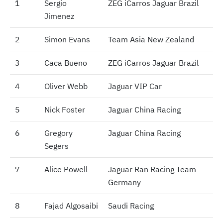
1
1
Sergio
ZEG iCarros Jaguar Brazil
Jimenez
2
2
Simon Evans
Team Asia New Zealand
3
3
Caca Bueno
ZEG iCarros Jaguar Brazil
4
4
Oliver Webb
Jaguar VIP Car
5
5
Nick Foster
Jaguar China Racing
6
6
Gregory
Jaguar China Racing
Segers
7
7
Alice Powell
Jaguar Ran Racing Team
Germany
8
8
Fajad Algosaibi
Saudi Racing