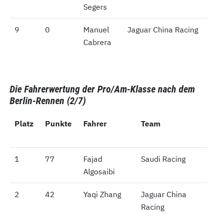
Segers
9
9
0
Manuel
Jaguar China Racing
Cabrera
Die Fahrerwertung der Pro/Am-Klasse nach dem
Berlin-Rennen (2/7)
Platz
Platz
Punkte
Fahrer
Team
1
1
77
Fajad
Saudi Racing
Algosaibi
2
2
42
Yaqi Zhang
Jaguar China
Racing