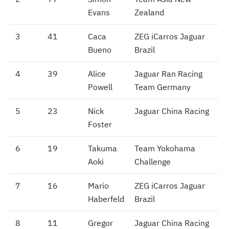
Evans
Zealand
3
3
41
Caca
ZEG iCarros Jaguar
Bueno
Brazil
4
4
39
Alice
Jaguar Ran Racing
Powell
Team Germany
5
5
23
Nick
Jaguar China Racing
Foster
6
6
19
Takuma
Team Yokohama
Aoki
Challenge
7
7
16
Mario
ZEG iCarros Jaguar
Haberfeld
Brazil
8
8
11
Gregor
Jaguar China Racing