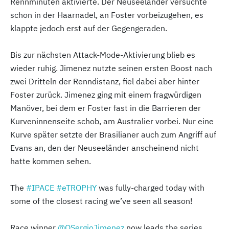
Rennminuten aktivierte. Der Neuseeländer versuchte
schon in der Haarnadel, an Foster vorbeizugehen, es
klappte jedoch erst auf der Gegengeraden.
Bis zur nächsten Attack-Mode-Aktivierung blieb es
wieder ruhig. Jimenez nutzte seinen ersten Boost nach
zwei Dritteln der Renndistanz, fiel dabei aber hinter
Foster zurück. Jimenez ging mit einem fragwürdigen
Manöver, bei dem er Foster fast in die Barrieren der
Kurveninnenseite schob, am Australier vorbei. Nur eine
Kurve später setzte der Brasilianer auch zum Angriff auf
Evans an, den der Neuseeländer anscheinend nicht
hatte kommen sehen.
The
#IPACE
#eTROPHY
was fully-charged today with
some of the closest racing we’ve seen all season!
Race winner
@OSergioJimenez
now leads the series