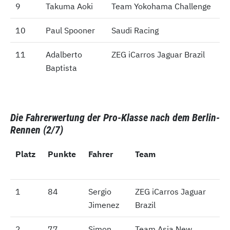
9
9
Takuma Aoki
Team Yokohama Challenge
10
10
Paul Spooner
Saudi Racing
11
11
Adalberto
ZEG iCarros Jaguar Brazil
Baptista
Die Fahrerwertung der Pro-Klasse nach dem Berlin-
Rennen (2/7)
Platz
Platz
Punkte
Fahrer
Team
1
1
84
Sergio
ZEG iCarros Jaguar
Jimenez
Brazil
2
2
77
Simon
Team Asia New