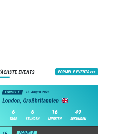
NÄCHSTE EVENTS
FORMEL E EVENTS
FORMEL E
15. August 2026
London, Großbritannien
6
6
16
49
TAGE
STUNDEN
MINUTEN
SEKUNDEN
16
FORMEL E