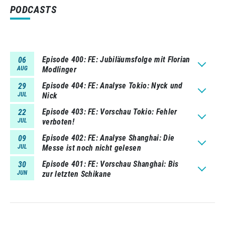
PODCASTS
Episode 400
FE: Jubiläumsfolge mit Florian
06
AUG
Modlinger
Episode 404
FE: Analyse Tokio: Nyck und
29
JUL
Nick
Episode 403
FE: Vorschau Tokio: Fehler
22
JUL
verboten!
Episode 402
FE: Analyse Shanghai: Die
09
JUL
Messe ist noch nicht gelesen
Episode 401
FE: Vorschau Shanghai: Bis
30
JUN
zur letzten Schikane