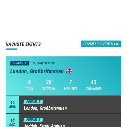
NÄCHSTE EVENTS
FORMEL E EVENTS
FORMEL E
15. August 2026
London, Großbritannien
6
20
7
42
TAGE
STUNDEN
MINUTEN
SEKUNDEN
16
FORMEL E
AUG.
London, Großbritannien
18
FORMEL E
DEZ.
Jeddah, Saudi-Arabien