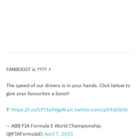
FANBOOST is ???? ⚡️
The speed of our drivers is in your hands. Click below to
give your favourites a boost!
?:
https://t.co/LPTIa9VgaN
pic.twitter.com/qJt9zjOk5b
— ABB FIA Formula E World Championship
(@FIAFormulaE)
April 7, 2021