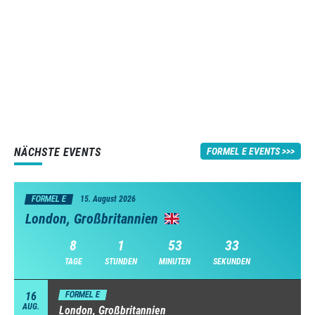
NÄCHSTE EVENTS
FORMEL E EVENTS
FORMEL E
15. August 2026
London, Großbritannien
8
1
53
32
TAGE
STUNDEN
MINUTEN
SEKUNDEN
16
FORMEL E
AUG.
London, Großbritannien