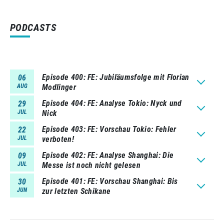
PODCASTS
Episode 400
FE: Jubiläumsfolge mit Florian
06
AUG
Modlinger
Episode 404
FE: Analyse Tokio: Nyck und
29
JUL
Nick
Episode 403
FE: Vorschau Tokio: Fehler
22
JUL
verboten!
Episode 402
FE: Analyse Shanghai: Die
09
JUL
Messe ist noch nicht gelesen
Episode 401
FE: Vorschau Shanghai: Bis
30
JUN
zur letzten Schikane