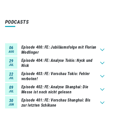
PODCASTS
Episode 400
FE: Jubiläumsfolge mit Florian
06
AUG
Modlinger
Episode 404
FE: Analyse Tokio: Nyck und
29
JUL
Nick
Episode 403
FE: Vorschau Tokio: Fehler
22
JUL
verboten!
Episode 402
FE: Analyse Shanghai: Die
09
JUL
Messe ist noch nicht gelesen
Episode 401
FE: Vorschau Shanghai: Bis
30
JUN
zur letzten Schikane