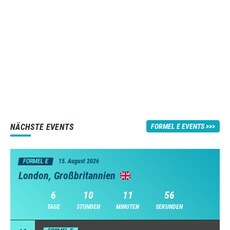
NÄCHSTE EVENTS
FORMEL E EVENTS
FORMEL E
15. August 2026
London, Großbritannien
6
10
11
55
TAGE
STUNDEN
MINUTEN
SEKUNDEN