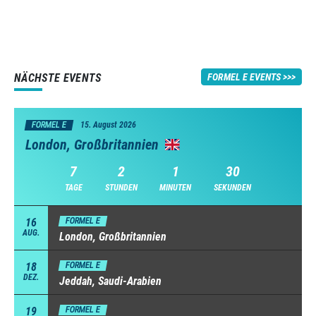
NÄCHSTE EVENTS
FORMEL E EVENTS
FORMEL E
15. August 2026
London, Großbritannien
7
2
1
29
TAGE
STUNDEN
MINUTEN
SEKUNDEN
16
FORMEL E
AUG.
London, Großbritannien
18
FORMEL E
DEZ.
Jeddah, Saudi-Arabien
19
FORMEL E