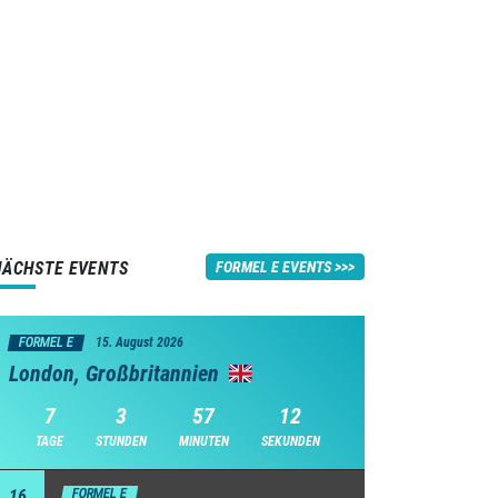
NÄCHSTE EVENTS
FORMEL E EVENTS
FORMEL E
15. August 2026
London, Großbritannien
7
3
57
11
TAGE
STUNDEN
MINUTEN
SEKUNDEN
16
FORMEL E