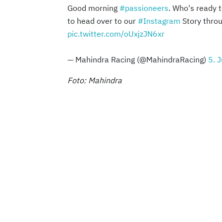
Good morning
#passioneers
. Who's ready t
to head over to our
#Instagram
Story throu
pic.twitter.com/oUxjzJN6xr
— Mahindra Racing (@MahindraRacing)
5. 
Foto: Mahindra