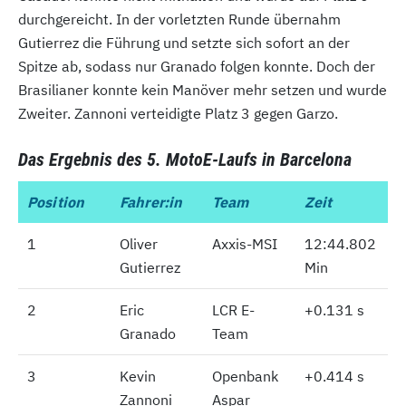
durchgereicht. In der vorletzten Runde übernahm
Gutierrez die Führung und setzte sich sofort an der
Spitze ab, sodass nur Granado folgen konnte. Doch der
Brasilianer konnte kein Manöver mehr setzen und wurde
Zweiter. Zannoni verteidigte Platz 3 gegen Garzo.
Das Ergebnis des 5. MotoE-Laufs in Barcelona
Position
Position
Fahrer:in
Team
Zeit
1
1
Oliver
Axxis-MSI
12:44.802
Gutierrez
Min
2
2
Eric
LCR E-
+0.131 s
Granado
Team
3
3
Kevin
Openbank
+0.414 s
Zannoni
Aspar