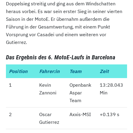
Doppelsieg streitig und ging aus dem Windschatten
heraus vorbei. Es war sein erster Sieg in seiner vierten
Saison in der MotoE. Er übernahm außerdem die
Führung in der Gesamtwertung, mit einem Punkt
Vorsprung vor Casadei und einem weiteren vor
Gutierrez.
Das Ergebnis des 6. MotoE-Laufs in Barcelona
Position
Position
Fahrer:in
Team
Zeit
1
1
Kevin
Openbank
13:28.043
Zannoni
Aspar
Min
Team
2
2
Oscar
Axxis-MSI
+0.139 s
Gutierrez