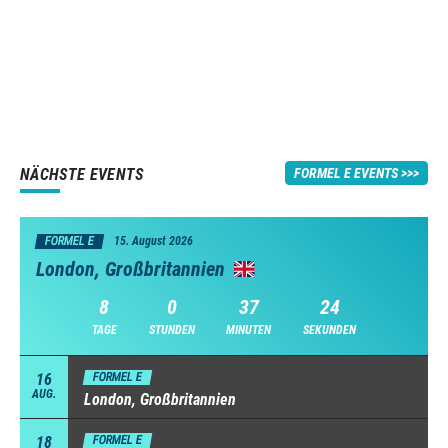
NÄCHSTE EVENTS
FORMEL E EVENTS
FORMEL E
15. August 2026
London, Großbritannien
8
0
37
24
TAGE
STUNDEN
MINUTEN
SEKUNDEN
16
FORMEL E
AUG.
London, Großbritannien
18
FORMEL E