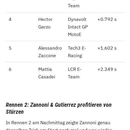
Team
4
4
Hector
Dynavolt
+0.792 s
Garzo
Intact GP
MotoE
5
5
Alessandro
Tech3 E-
+1.602 s
Zaccone
Racing
6
6
Mattia
LCR E-
+2.349 s
Casadei
Team
Rennen 2: Zannoni & Gutierrez profitieren von
Stürzen
In Rennen 2 am Nachmittag zeigte Zannoni genau