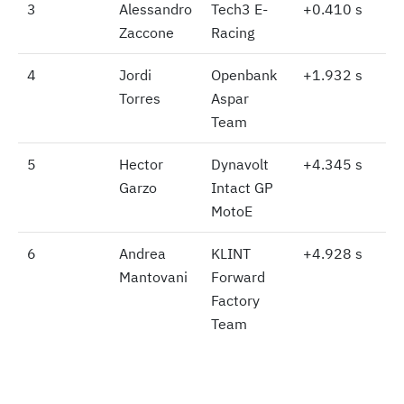
3
3
Alessandro
Tech3 E-
+0.410 s
Zaccone
Racing
4
4
Jordi
Openbank
+1.932 s
Torres
Aspar
Team
5
5
Hector
Dynavolt
+4.345 s
Garzo
Intact GP
MotoE
6
6
Andrea
KLINT
+4.928 s
Mantovani
Forward
Factory
Team