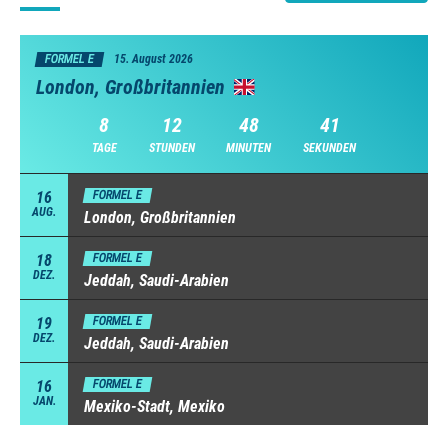
FORMEL E
15. August 2026
London, Großbritannien
8
12
48
40
TAGE
STUNDEN
MINUTEN
SEKUNDEN
16
FORMEL E
AUG.
London, Großbritannien
18
FORMEL E
DEZ.
Jeddah, Saudi-Arabien
19
FORMEL E
DEZ.
Jeddah, Saudi-Arabien
16
FORMEL E
JAN.
Mexiko-Stadt, Mexiko