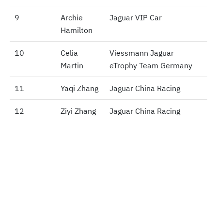
9
9
Archie
Jaguar VIP Car
Hamilton
10
10
Celia
Viessmann Jaguar
Martin
eTrophy Team Germany
11
11
Yaqi Zhang
Jaguar China Racing
12
12
Ziyi Zhang
Jaguar China Racing