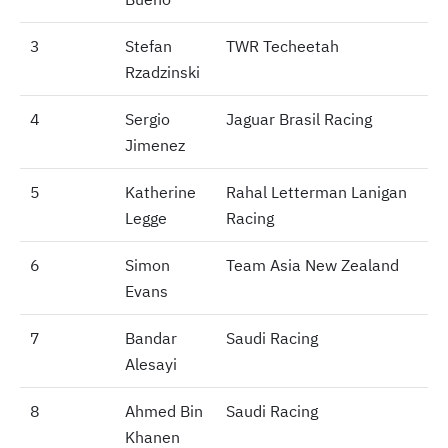
3
3
Stefan
TWR Techeetah
Rzadzinski
4
4
Sergio
Jaguar Brasil Racing
Jimenez
5
5
Katherine
Rahal Letterman Lanigan
Legge
Racing
6
6
Simon
Team Asia New Zealand
Evans
7
7
Bandar
Saudi Racing
Alesayi
8
8
Ahmed Bin
Saudi Racing
Khanen