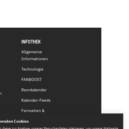
INFOTHEK
Allgemeine
Informationen
Technologie
FANBOOST
Rennkalender
n
Kalender-Feeds
Fernsehen &
Streaming
wenden Cookies
Eintrittskarten
n diese zur Analyse unserer Besucherdaten platzieren, um unsere Webseite