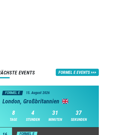
NÄCHSTE EVENTS
FORMEL E EVENTS
FORMEL E
15. August 2026
London, Großbritannien
8
4
31
37
TAGE
STUNDEN
MINUTEN
SEKUNDEN
16
FORMEL E