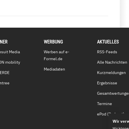
TNER
WERBUNG
AKTUELLES
esuit Media
Werben auf e-
RSS-Feeds
Formel.de
ON mobility
Alle Nachrichten
Mediadaten
VERDE
Kurzmeldungen
ntree
Ergebnisse
Gesamtwertunge
Termine
ePod (Podcast)
Wir ver
Wir könne