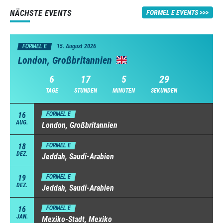
NÄCHSTE EVENTS
FORMEL E EVENTS
FORMEL E
15. August 2026
London, Großbritannien
6
17
5
28
TAGE
STUNDEN
MINUTEN
SEKUNDEN
16
FORMEL E
AUG.
London, Großbritannien
18
FORMEL E
DEZ.
Jeddah, Saudi-Arabien
19
FORMEL E
DEZ.
Jeddah, Saudi-Arabien
16
FORMEL E
JAN.
Mexiko-Stadt, Mexiko