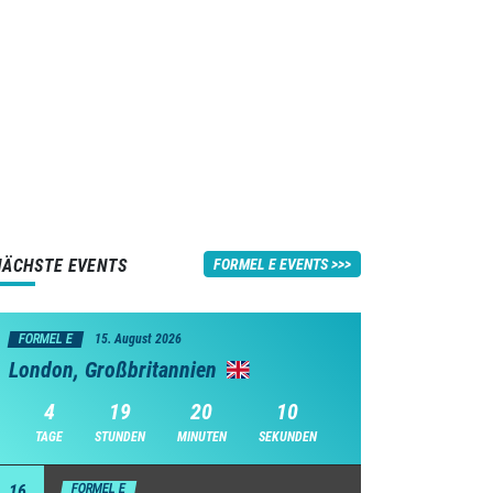
NÄCHSTE EVENTS
FORMEL E EVENTS
FORMEL E
15. August 2026
London, Großbritannien
4
19
20
9
TAGE
STUNDEN
MINUTEN
SEKUNDEN
16
FORMEL E