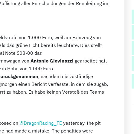
uflistung aller Entscheidungen der Rennleitung im
eldstrafe von 1.000 Euro, weil am Fahrzeug von
ls das grüne Licht bereits leuchtete. Dies stellt
al Note S08-00 dar.
Rennwagen von
Antonio Giovinazzi
gearbeitet hat,
e in Höhe von 1.000 Euro.
 zurückgenommen
, nachdem die zuständige
gmorgen einen Bericht verfasste, in dem sie zugab,
eirrt zu haben. Es habe keinen Verstoß des Teams
mposed on
@DragonRacing_FE
yesterday, the pit
he had made a mistake. The penalties were