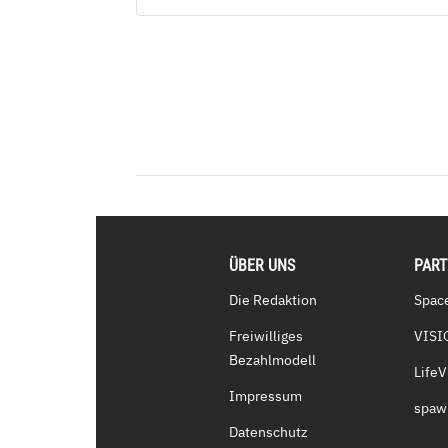
ÜBER UNS
PAR
Die Redaktion
Spac
Freiwilliges
VISI
Bezahlmodell
Life
Impressum
spaw
Datenschutz