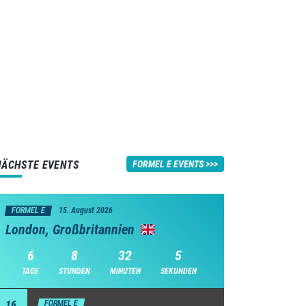
NÄCHSTE EVENTS
FORMEL E EVENTS
FORMEL E
15. August 2026
London, Großbritannien
6
8
32
4
TAGE
STUNDEN
MINUTEN
SEKUNDEN
16
FORMEL E