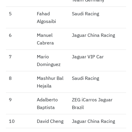
5
5
Fahad
Saudi Racing
Algosaibi
6
6
Manuel
Jaguar China Racing
Cabrera
7
7
Mario
Jaguar VIP Car
Dominguez
8
8
Mashhur Bal
Saudi Racing
Hejaila
9
9
Adalberto
ZEG iCarros Jaguar
Baptista
Brazil
10
10
David Cheng
Jaguar China Racing