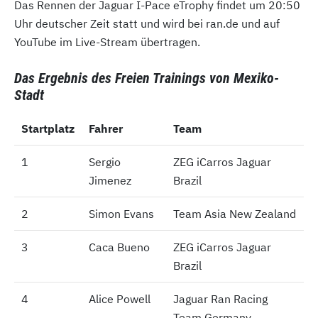
Das Rennen der Jaguar I-Pace eTrophy findet um 20:50
Uhr deutscher Zeit statt und wird bei ran.de und auf
YouTube im Live-Stream übertragen.
Das Ergebnis des Freien Trainings von Mexiko-
Stadt
Startplatz
Startplatz
Fahrer
Team
1
1
Sergio
ZEG iCarros Jaguar
Jimenez
Brazil
2
2
Simon Evans
Team Asia New Zealand
3
3
Caca Bueno
ZEG iCarros Jaguar
Brazil
4
4
Alice Powell
Jaguar Ran Racing
Team Germany