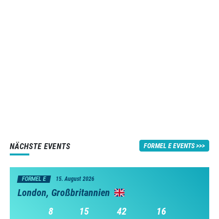
NÄCHSTE EVENTS
FORMEL E EVENTS
FORMEL E
15. August 2026
London, Großbritannien
8
15
42
16