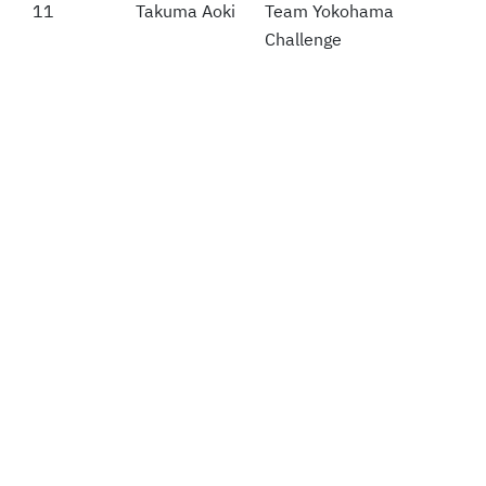
11
11
Takuma Aoki
Team Yokohama
Challenge