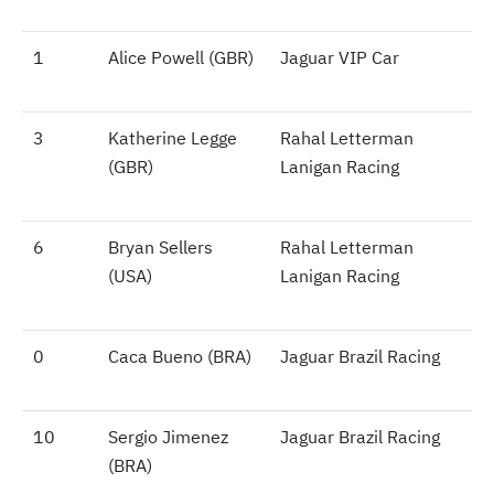
1
1
Alice Powell (GBR)
Jaguar VIP Car
3
3
Katherine Legge
Rahal Letterman
(GBR)
Lanigan Racing
6
6
Bryan Sellers
Rahal Letterman
(USA)
Lanigan Racing
0
0
Caca Bueno (BRA)
Jaguar Brazil Racing
10
10
Sergio Jimenez
Jaguar Brazil Racing
(BRA)