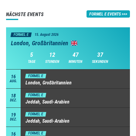
NÄCHSTE EVENTS
FORMEL E EVENTS
FORMEL E
15. August 2026
London, Großbritannien
5
12
47
36
TAGE
STUNDEN
MINUTEN
SEKUNDEN
16
FORMEL E
AUG.
London, Großbritannien
18
FORMEL E
DEZ.
Jeddah, Saudi-Arabien
19
FORMEL E
DEZ.
Jeddah, Saudi-Arabien
16
FORMEL E