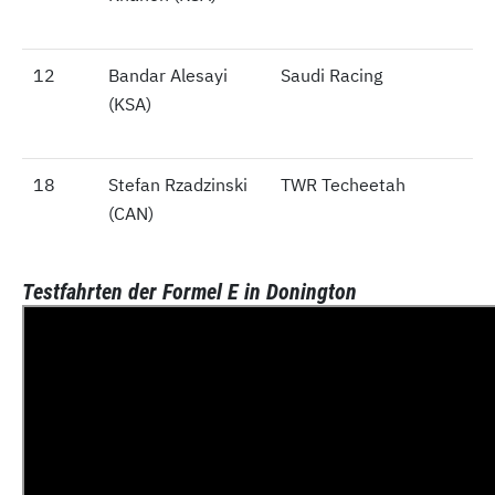
12
12
Bandar Alesayi
Saudi Racing
(KSA)
18
18
Stefan Rzadzinski
TWR Techeetah
(CAN)
Testfahrten der Formel E in Donington