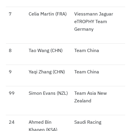
7
7
Celia Martin (FRA)
Viessmann Jaguar
eTROPHY Team
Germany
8
8
Tao Wang (CHN)
Team China
9
9
Yaqi Zhang (CHN)
Team China
99
99
Simon Evans (NZL)
Team Asia New
Zealand
24
24
Ahmed Bin
Saudi Racing
Khanen (KSA)