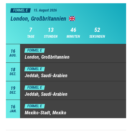
FORMEL E
15. August 2026
London, Großbritannien
7
13
46
52
TAGE
STUNDEN
MINUTEN
SEKUNDEN
16
FORMEL E
AUG.
London, Großbritannien
18
FORMEL E
DEZ.
Jeddah, Saudi-Arabien
19
FORMEL E
DEZ.
Jeddah, Saudi-Arabien
16
FORMEL E
JAN.
Mexiko-Stadt, Mexiko