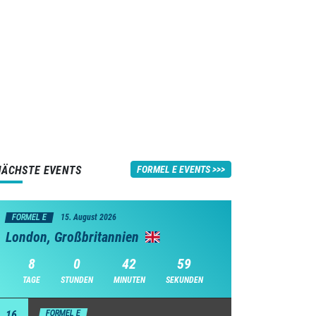
NÄCHSTE EVENTS
FORMEL E EVENTS
FORMEL E
15. August 2026
London, Großbritannien
8
0
42
58
TAGE
STUNDEN
MINUTEN
SEKUNDEN
16
FORMEL E