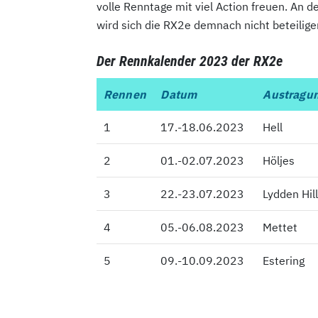
volle Renntage mit viel Action freuen. An d
wird sich die RX2e demnach nicht beteilige
Der Rennkalender 2023 der RX2e
Rennen
Rennen
Datum
Austragun
1
1
17.-18.06.2023
Hell
2
2
01.-02.07.2023
Höljes
3
3
22.-23.07.2023
Lydden Hil
4
4
05.-06.08.2023
Mettet
5
5
09.-10.09.2023
Estering